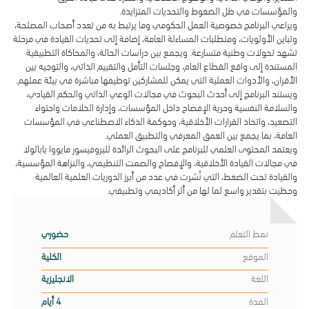
والمؤسسات في ظل الضغوط والتحديات المتزايدة.
ويراعي البرنامج خصوصية العمل الحكومي وما يرتبط به من تعدد أصحاب المصلحة،
أعضاء هيئة التدريس
وتباين الأولويات، ومتطلبات المساءلة العامة، إضافة إلى تحديات القيادة في مرحلة
أعضاء هيئة التدريس
تشهد تحولات وطنية متسارعة. ويجمع بين دراسات الحالة، والمحاكاة التطبيقية
المستندة إلى واقع القطاع العام، وجلسات التأمل والتقييم الذاتي، والتوجيه بين
أعضاء هيئة التدريس
الأقران، والأدوات العملية التي يمكن للمشاركين توظيفها مباشرة في بيئة عملهم.
العمل في الكلية
ويستند البرنامج إلى أحدث البحوث في مجالات الوعي الذاتي والحكم القيادي،
والسلامة النفسية وحرية الإفصاح داخل المؤسسات، وإدارة الخلافات واحتواء
التصعيد، واتخاذ القرارات الأخلاقية، وحوكمة الذكاء الاصطناعي في المؤسسات
مرافق الكلية
العامة، بما يجمع بين العمق المعرفي والتطبيق العملي.
مرافق كلية كابسارك للسياسات العامة
ويعتمد المحتوى العلمي للبرنامج على البحوث الرائدة للبروفيسور مايووا بابالولا
في مجالات القيادة الأخلاقية، والإفصاح والصمت التنظيمي، والنزاهة المؤسسية،
والقيادة تحت الضغط، التي نُشرت في عدد من أبرز الدوريات العلمية العالمية
الأخبار و الفعاليات
وحظيت بتقدير واسع لما لها من أثر أكاديمي وتطبيقي.
الوظائف
نمط التعلم
حضوري
الموقع
الكلية
اللغة
الانجليزية
المدة
4 أيام