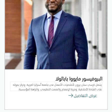
البروفيسور مايووا بابالولا
يشغل كرسي ستان بيرون لأخلاقيات الأعمال في جامعة أستراليا الغربية. وتركز بحوثه
على القيادة الأخلاقية، وحرية الإفصاح والصمت التنظيمي، والنزاهة المؤسسية،
والقيادة تحت الضغط. وقد نُشرت أعماله في عدد من أبرز الدوريات العلمية العالمية،
عرض التفاصيل
من بينها Journal of Applied Psychology وJournal of Management وPublic
Management Review وJournal of Organizational Behavior وJournal of
Business Ethics وHarvard Business Review وHuman Relations.
واختيرت إحدى دراساته مؤخرًا ضمن القائمة النهائية لجائزة المقالة الأكثر تأثيرًا التي