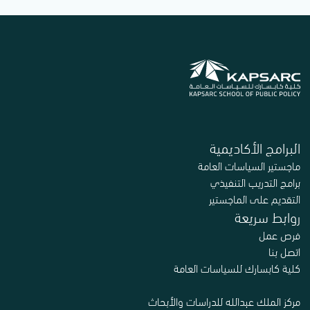
تمنحها شعبة إدارة النزاعات في أكاديمية الإدارة الأمريكية للفترة 2018–2021.
ويشغل حاليًا منصب محرر مشارك في مجلتي Human Relations وJournal of
Business Ethics، وعمل مع قيادات تنفيذية في أستراليا وآسيا وأوروبا وأمريكا
الشمالية والشرق الأوسط من خلال البحوث والبرامج التنفيذية والأعمال الاستشارية.
البرامج الأكاديمية
ماجستير السياسات العامة
برامج التدريب التنفيذي
التقديم على الماجستير
روابط سريعة
فرص عمل
اتصل بنا
كلية كابسارك للسياسات العامة
مركز الملك عبدالله للدراسات والأبحاث